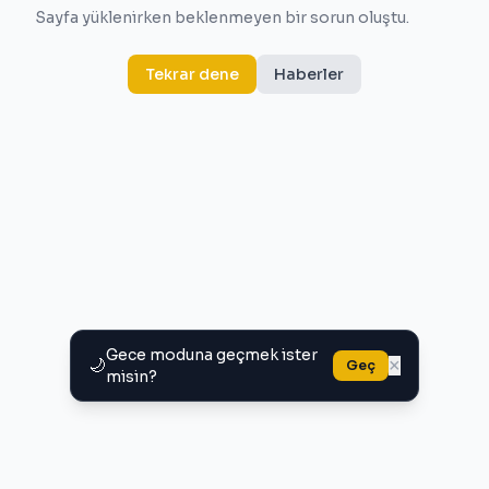
Sayfa yüklenirken beklenmeyen bir sorun oluştu.
Tekrar dene
Haberler
Gece moduna geçmek ister
🌙
×
Geç
misin?