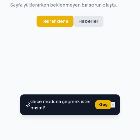
Sayfa yüklenirken beklenmeyen bir sorun oluştu.
Tekrar dene
Haberler
Gece moduna geçmek ister
🌙
×
Geç
misin?