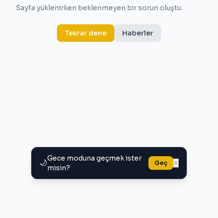
Sayfa yüklenirken beklenmeyen bir sorun oluştu.
Tekrar dene
Haberler
Gece moduna geçmek ister
🌙
×
Geç
misin?