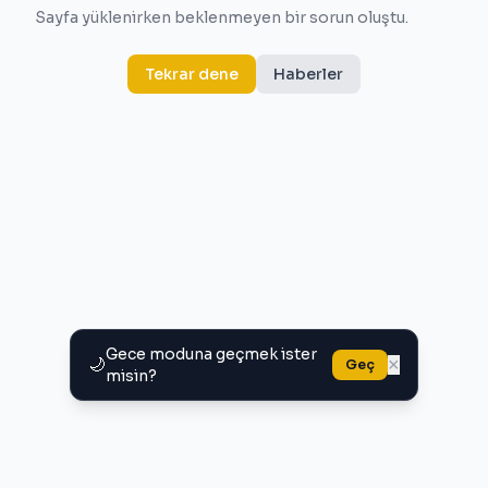
Sayfa yüklenirken beklenmeyen bir sorun oluştu.
Tekrar dene
Haberler
Gece moduna geçmek ister
🌙
×
Geç
misin?