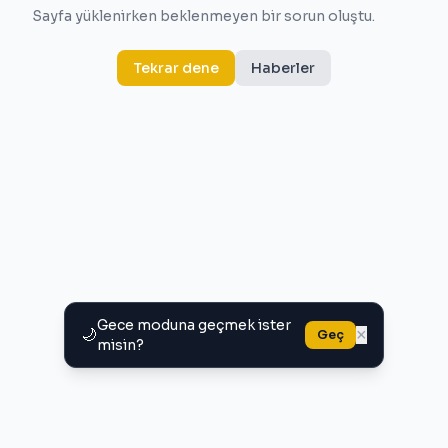
Sayfa yüklenirken beklenmeyen bir sorun oluştu.
Tekrar dene
Haberler
Gece moduna geçmek ister
🌙
×
Geç
misin?