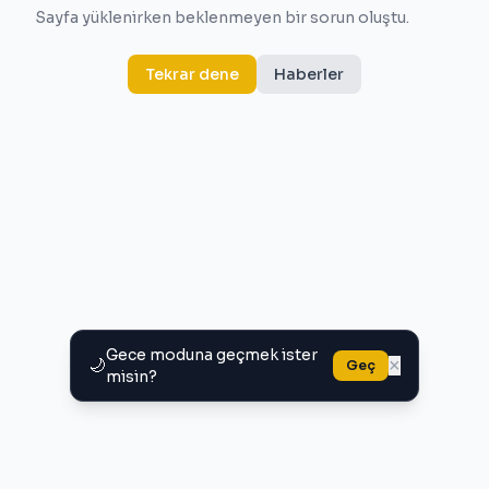
Sayfa yüklenirken beklenmeyen bir sorun oluştu.
Tekrar dene
Haberler
Gece moduna geçmek ister
🌙
×
Geç
misin?