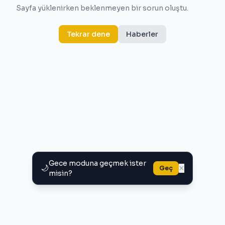
Sayfa yüklenirken beklenmeyen bir sorun oluştu.
Tekrar dene
Haberler
Gece moduna geçmek ister
🌙
×
Geç
misin?