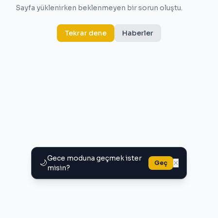
Sayfa yüklenirken beklenmeyen bir sorun oluştu.
Tekrar dene
Haberler
Gece moduna geçmek ister
🌙
×
Geç
misin?