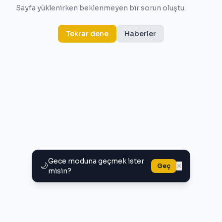
Sayfa yüklenirken beklenmeyen bir sorun oluştu.
Tekrar dene
Haberler
Gece moduna geçmek ister
🌙
×
Geç
misin?