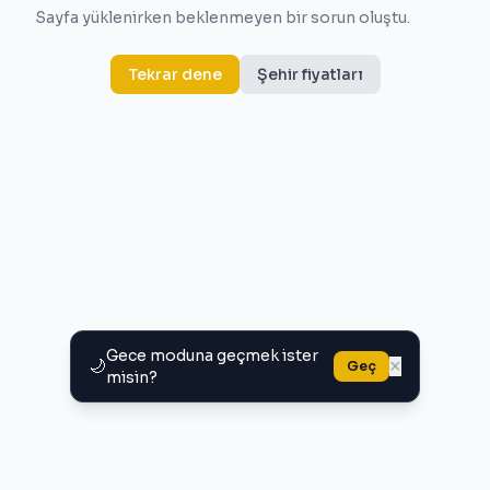
Sayfa yüklenirken beklenmeyen bir sorun oluştu.
Tekrar dene
Şehir fiyatları
Gece moduna geçmek ister
🌙
×
Geç
misin?