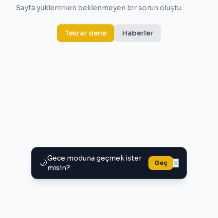
Sayfa yüklenirken beklenmeyen bir sorun oluştu.
Tekrar dene
Haberler
Gece moduna geçmek ister
🌙
×
Geç
misin?